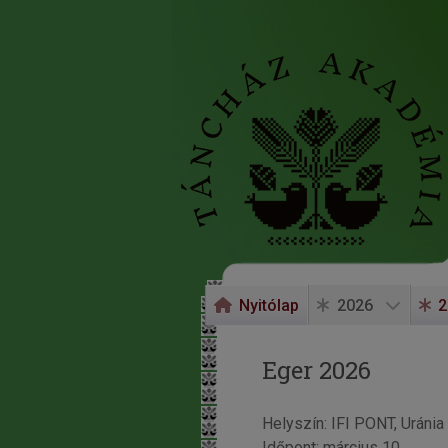
Nyitólap
2026
2
Eger 2026
Helyszín: IFI PONT, Uránia 
Időpont: március 10.