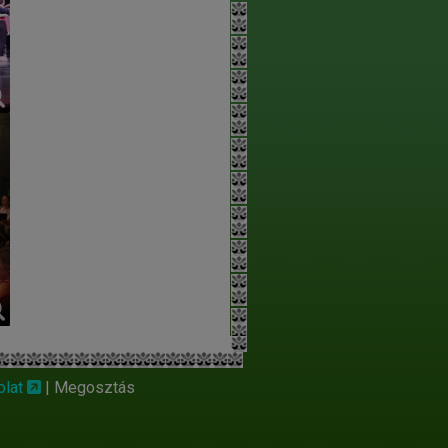
olat
|
Megosztás
e