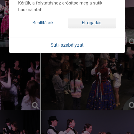
Kérjük, a folytatáshoz erősítse meg a sütik
használatát!
Beállítások
Elfogadás
Süti-szabályzat