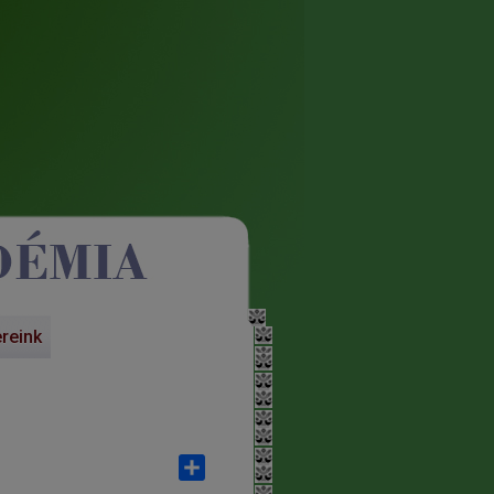
ereink
Share