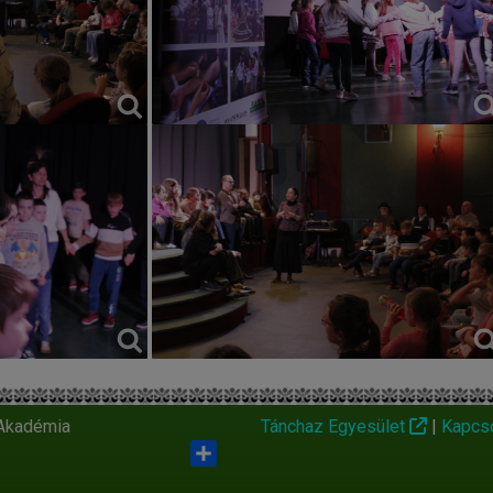
 Akadémia
Tánchaz Egyesület
|
Kapcs
Shar