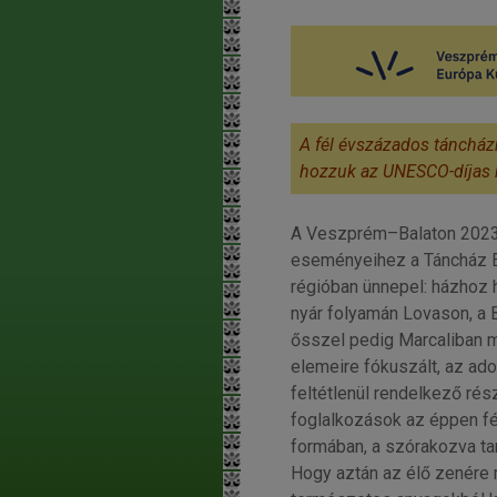
A fél évszázados tánchá
hozzuk az UNESCO-díjas
A Veszprém–Balaton 2023 
eseményeihez a Táncház E
régióban ünnepel: házhoz
nyár folyamán Lovason, a 
ősszel pedig Marcaliban m
elemeire fókuszált, az ad
feltétlenül rendelkező ré
foglalkozások az éppen fé
formában, a szórakozva tan
Hogy aztán az élő zenére 