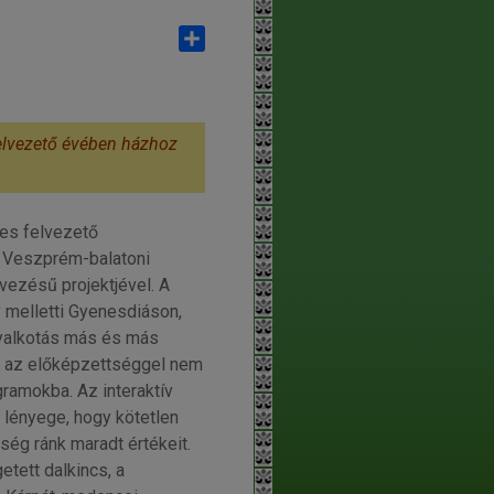
Share
elvezető évében házhoz
es felvezető
 Veszprém-balatoni
ezésű projektjével. A
 melletti Gyenesdiáson,
gyalkotás más és más
gy az előképzettséggel nem
ramokba. Az interaktív
lényege, hogy kötetlen
ség ránk maradt értékeit.
tett dalkincs, a