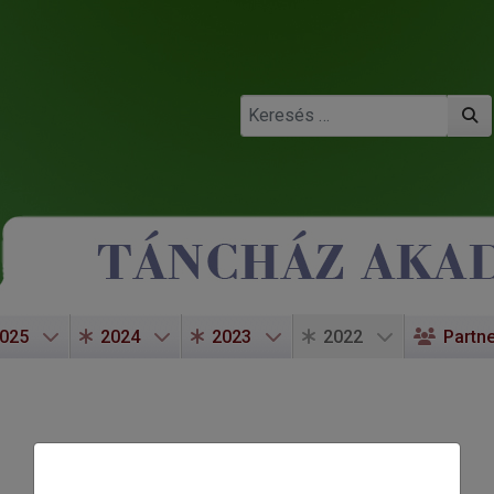
Keresés
025
2024
2023
2022
Partn