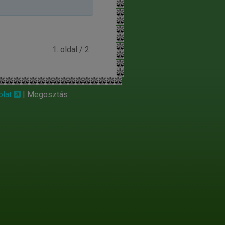
1. oldal / 2
olat
|
Megosztás
e