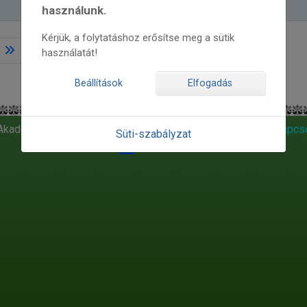
használunk.
Kérjük, a folytatáshoz erősítse meg a sütik
használatát!
Beállítások
Elfogadás
 Akadémia
Tánchaz Egyesület
|
Kapcs
Süti-szabályzat
Shar