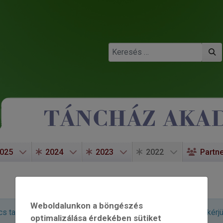
Keresés
025
2024
2023
2022
Partn
Weboldalunkon a böngészés
 találat. Ha a cikkek tartalmában is keresést akar végezni, kérj
optimalizálása érdekében sütiket